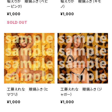
堀えりか 眼鏡ふき（ベビ
堀えりか 眼鏡ふき（キモ
ーピンク）
ノ）
¥1,000
¥1,000
SOLD OUT
工藤えれな 眼鏡ふき（ヒ
工藤えれな 眼鏡ふき（ジ
マワリ）
ャガー）
¥1,000
¥1,000