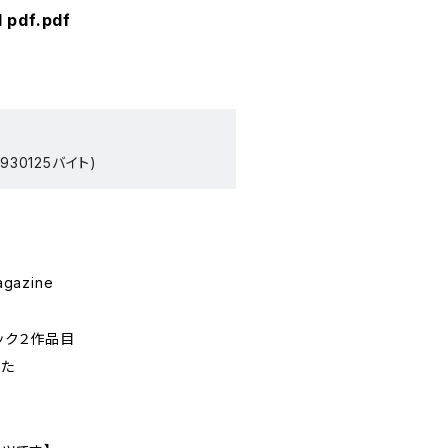
l pdf.pdf
930125バイト)
agazine
ブック２作品目
した