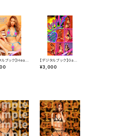
ルブック】Heart
【デジタルブック】Game
な DAREA Dr
DAREA Dream Facto
000
¥3,000
Factory Magaz
ry Magazine