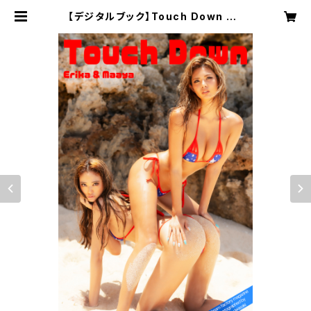
【デジタルブック】Touch Down DA
REA Dream Factory Magazine
| DAREA STUDIO