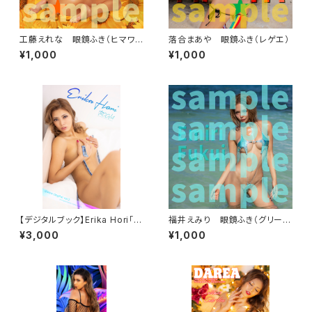
工藤えれな 眼鏡ふき（ヒマワ
落合まあや 眼鏡ふき（レゲエ）
リ）
¥1,000
¥1,000
【デジタルブック】Erika Hori「R
福井えみり 眼鏡ふき（グリーン
OOM」
スター）
¥3,000
¥1,000