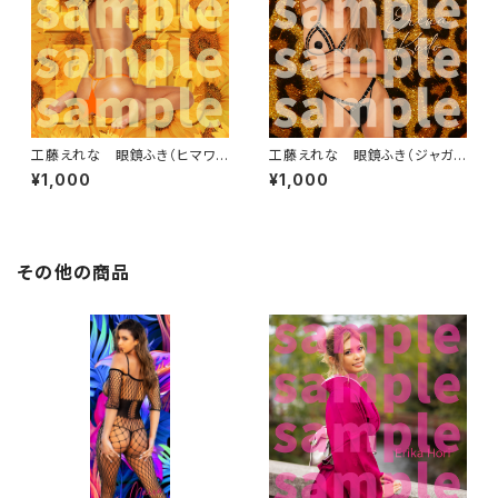
工藤えれな 眼鏡ふき（ヒマワ
工藤えれな 眼鏡ふき（ジャガ
リ）
ー）
¥1,000
¥1,000
その他の商品