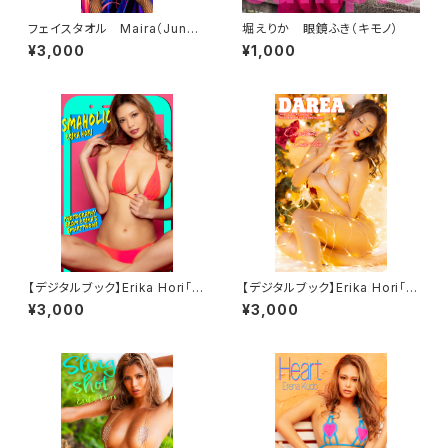
フェイスタオル Maira（Jungl
堀えりか 眼鏡ふき（キモノ）
e）
¥3,000
¥1,000
【デジタルブック】Erika Hori「S
【デジタルブック】Erika Hori「C
MAHOLIC」
hristmas」DAREA dream fa
¥3,000
¥3,000
ctory magazine