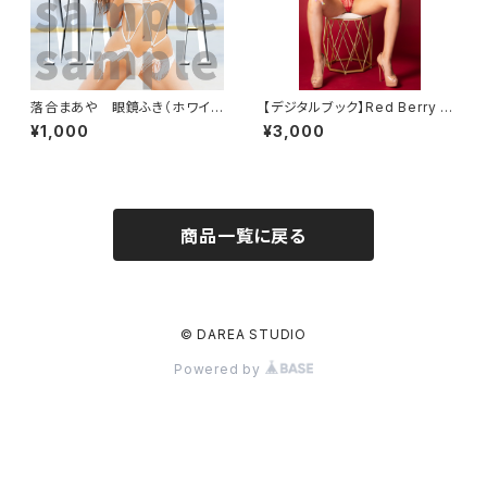
落合まあや 眼鏡ふき（ホワイト
【デジタルブック】Red Berry D
ビーチ）
AREA Dream Factory Maga
¥1,000
¥3,000
zine
商品一覧に戻る
© DAREA STUDIO
Powered by