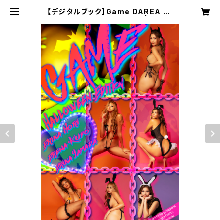
【デジタルブック】Game DAREA Dr
eam Factory Magazine | DARE
A STUDIO