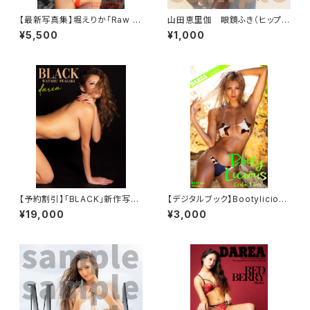
【最新写真集】堀えりか「Raw S
山田恵里伽 眼鏡ふき（ヒップサ
kin」
ンド）
¥5,500
¥1,000
【予約割引】「BLACK」新作写真
【デジタルブック】Bootylicious
集（増刷）
DAREA Dream Factory Mag
¥19,000
¥3,000
azine