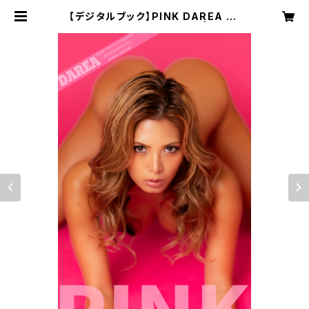
【デジタルブック】PINK DAREA Dr
eam Factory Magazine | DARE
A STUDIO