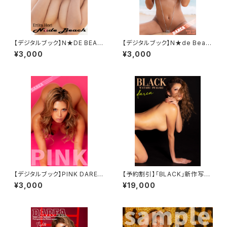
【デジタルブック】N★DE BEAC
【デジタルブック】N★de Beac
H DAREA Dream Factory M
h 工藤えれな DAREA Dream
¥3,000
¥3,000
agazine
Factory Magazine
【デジタルブック】PINK DAREA
【予約割引】「BLACK」新作写真
Dream Factory Magazine
集（増刷）
¥3,000
¥19,000