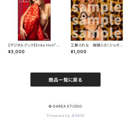
【デジタルブック】Erika Hori「Ti
工藤えれな 眼鏡ふき（ジャガ
ghts Collection」DAREA dre
ー）
¥3,000
¥1,000
am factory magazine
商品一覧に戻る
© DAREA STUDIO
Powered by