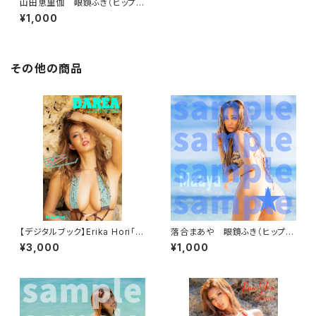
山田恵里伽 眼鏡ふき（ヒップサ
ンド）
¥1,000
その他の商品
【デジタルブック】Erika Hori「D
落合まあや 眼鏡ふき（ヒップビ
D Tropical」DAREA Dream F
ーチ）
¥3,000
¥1,000
actory Magazine