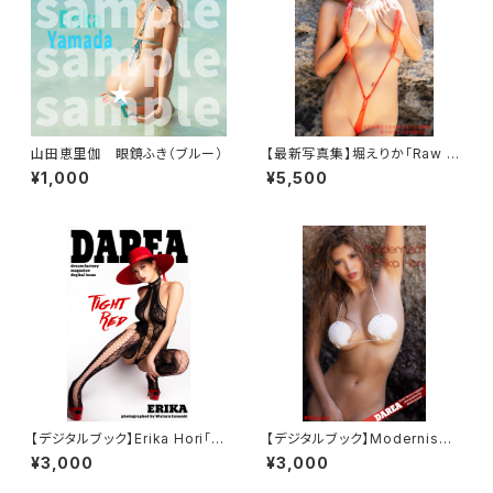
山田恵里伽 眼鏡ふき（ブルー）
【最新写真集】堀えりか「Raw S
kin」
¥1,000
¥5,500
【デジタルブック】Erika Hori「Ti
【デジタルブック】Modernism
ght Red」DAREA dream fac
DAREA Dream Factory Mag
¥3,000
¥3,000
tory magazine
azine