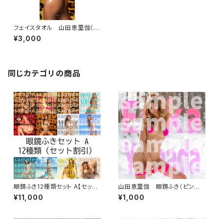
フェイスタオル 山田恵里伽（ヒ
ョウ柄）
¥3,000
同じカテゴリの商品
眼鏡ふき12種類セット A【セット
山田恵里伽 眼鏡ふき（ピンク
割引】
ウインター）
¥11,000
¥1,000