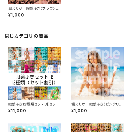
堀えりか 眼鏡ふき（ブラウンロ
ーズ）
¥1,000
同じカテゴリの商品
眼鏡ふき12種類セット B【セット
堀えりか 眼鏡ふき（ピンクリボ
割引】
ン）
¥11,000
¥1,000