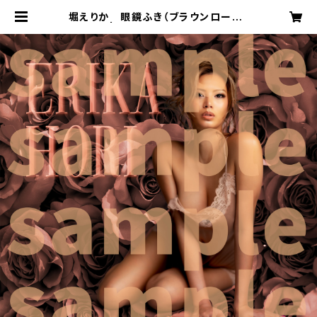
堀えりか 眼鏡ふき（ブラウンローズ）
| DAREA STUDIO