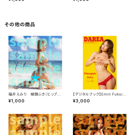
その他の商品
福井えみり 眼鏡ふき（ヒップビ
【デジタルブック】Emiri Fukui
ーチ）
「Pineapple Juice」DAREA d
¥1,000
¥3,000
ream factory magazine