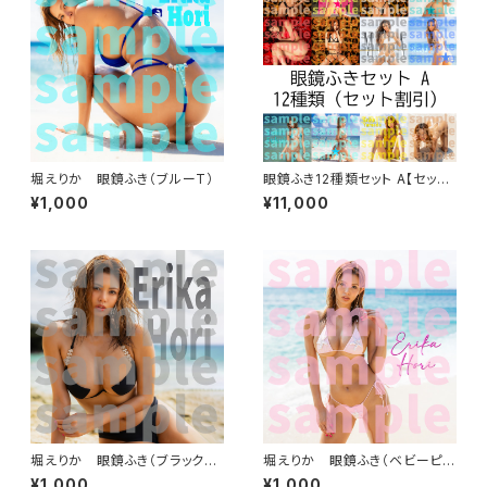
堀えりか 眼鏡ふき（ブルーT）
眼鏡ふき12種類セット A【セット
割引】
¥1,000
¥11,000
堀えりか 眼鏡ふき（ブラックビ
堀えりか 眼鏡ふき（ベビーピン
ーチ）
ク）
¥1,000
¥1,000