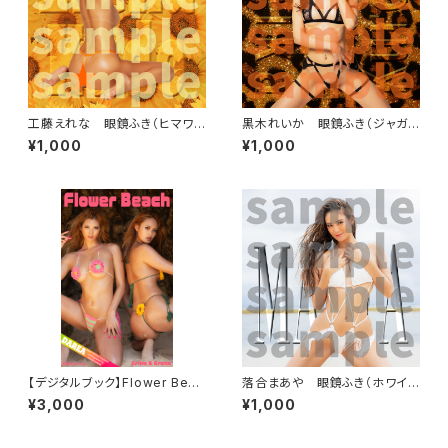
工藤えれな 眼鏡ふき（ヒマワ
黒木れいか 眼鏡ふき（ジャガ
リ）
ー）
¥1,000
¥1,000
【デジタルブック】Flower Beac
落合まあや 眼鏡ふき（ホワイト
h DAREA Dream Factory M
ビーチ）
¥3,000
¥1,000
agazine