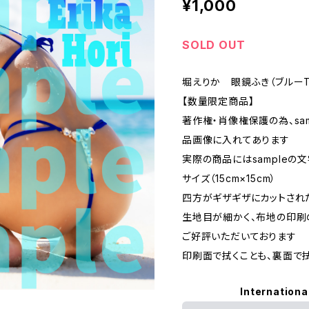
¥1,000
SOLD OUT
堀えりか 眼鏡ふき（ブルーT
【数量限定商品】
著作権・肖像権保護の為、sa
品画像に入れてあります
実際の商品にはsampleの
サイズ（15cm×15cm）
四方がギザギザにカットされ
生地目が細かく、布地の印刷
ご好評いただいております
印刷面で拭くことも、裏面で
Internationa