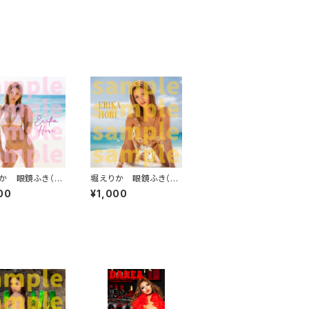
か 眼鏡ふき（ベ
堀えりか 眼鏡ふき（ニ
ンク）
ップレス）
00
¥1,000