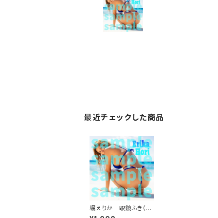
最近チェックした商品
堀えりか 眼鏡ふき（ブ
ルーT）