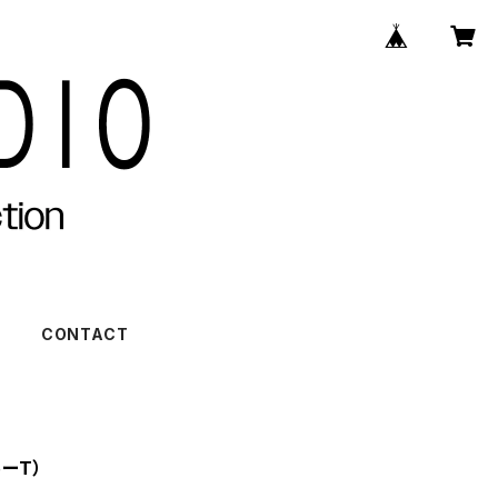
)
CONTACT
ーT）