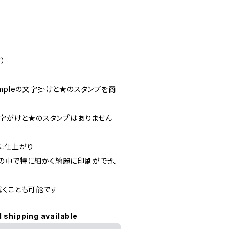
）
mpleの文字掛けと★のスタンプを商
文字がけと★のスタンプはありません
た仕上がり
の中で特に細かく綺麗に印刷ができ、
拭くことも可能です
l shipping available