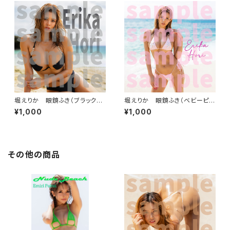
堀えりか 眼鏡ふき（ブラックビ
堀えりか 眼鏡ふき（ベビーピン
ーチ）
ク）
¥1,000
¥1,000
その他の商品