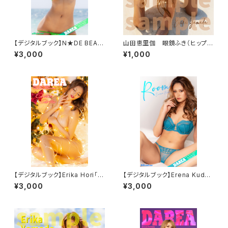
【デジタルブック】N★DE BEAC
山田恵里伽 眼鏡ふき（ヒップサ
H 福井えみり DAREA Dream
ンド）
¥3,000
¥1,000
Factory Magazine
【デジタルブック】Erika Hori「C
【デジタルブック】Erena Kudo
hristmas」DAREA dream fa
「ROOM」DAREA Dream Fac
¥3,000
¥3,000
ctory magazine
tory Magazine