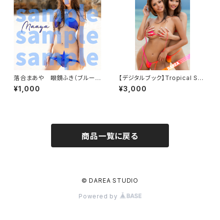
落合まあや 眼鏡ふき（ブルービ
【デジタルブック】Tropical Sho
キニ）
wer DAREA Dream Factory
¥1,000
¥3,000
Magazine
商品一覧に戻る
© DAREA STUDIO
Powered by