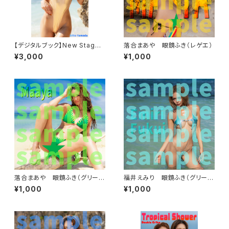
【デジタルブック】New Stage
落合まあや 眼鏡ふき（レゲエ）
DAREA Dream Factory Mag
¥3,000
¥1,000
azine
落合まあや 眼鏡ふき（グリーン
福井えみり 眼鏡ふき（グリーン
ビキニ）
スター）
¥1,000
¥1,000