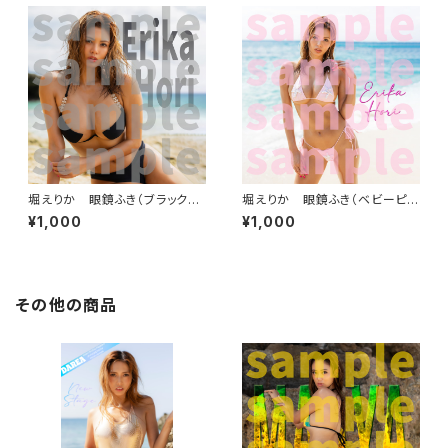
堀えりか 眼鏡ふき（ブラックビ
堀えりか 眼鏡ふき（ベビーピン
ーチ）
ク）
¥1,000
¥1,000
その他の商品