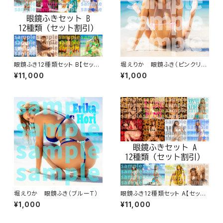
眼鏡ふき12種類セット B【セット
堀えりか 眼鏡ふき（ピンクリボ
割引】
ン）
¥11,000
¥1,000
堀えりか 眼鏡ふき（ブルーT）
眼鏡ふき12種類セット A【セット
割引】
¥1,000
¥11,000