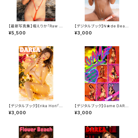
【最新写真集】堀えりか「Raw S
【デジタルブック】N★de Beac
kin」
h 工藤えれな DAREA Dream
¥5,500
¥3,000
Factory Magazine
【デジタルブック】Erika Hori「C
【デジタルブック】Game DARE
hristmas」DAREA dream fa
A Dream Factory Magazine
¥3,000
¥3,000
ctory magazine