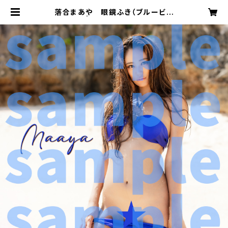
落合まあや 眼鏡ふき（ブルービキ
ニ） | DAREA STUDIO