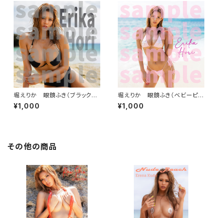
堀えりか 眼鏡ふき（ブラックビ
堀えりか 眼鏡ふき（ベビーピン
ーチ）
ク）
¥1,000
¥1,000
その他の商品