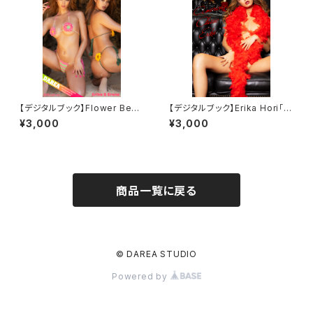
【デジタルブック】Flower Beac
【デジタルブック】Erika Hori「A
h DAREA Dream Factory M
merican Classic」DAREA dr
¥3,000
¥3,000
agazine
eam factory magazine
商品一覧に戻る
© DAREA STUDIO
Powered by