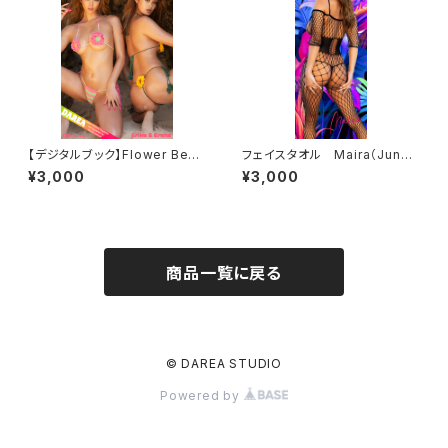
【デジタルブック】Flower Beac
フェイスタオル Maira（Jungl
h DAREA Dream Factory M
e）
¥3,000
¥3,000
agazine
商品一覧に戻る
© DAREA STUDIO
Powered by