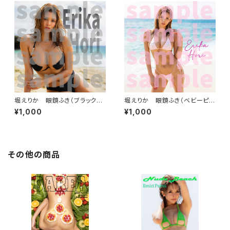
堀えりか 眼鏡ふき（ブラックビ
堀えりか 眼鏡ふき（ベビーピン
ーチ）
ク）
¥1,000
¥1,000
その他の商品