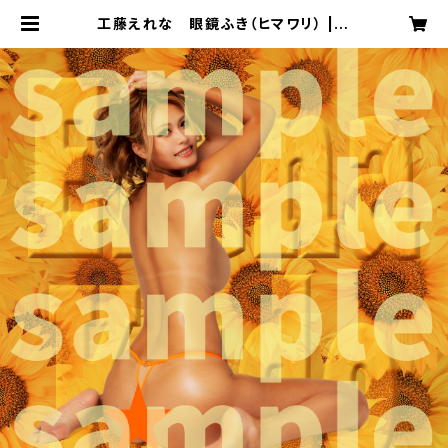
工藤えれな 眼鏡ふき（ヒマワリ） | D
AREA STUDIO