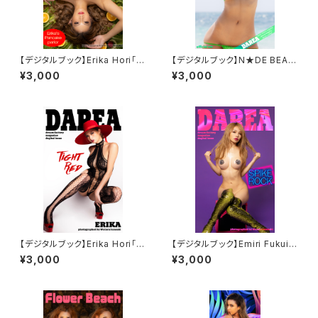
【デジタルブック】Erika Hori「Er
【デジタルブック】N★DE BEAC
ika's Pancake Parlor」DARE
H 福井えみり DAREA Dream
¥3,000
¥3,000
A dream factory magazine
Factory Magazine
【デジタルブック】Erika Hori「Ti
【デジタルブック】Emiri Fukui
ght Red」DAREA dream fac
「SPIKE ROCK」DAREA drea
¥3,000
¥3,000
tory magazine
m factory magazine