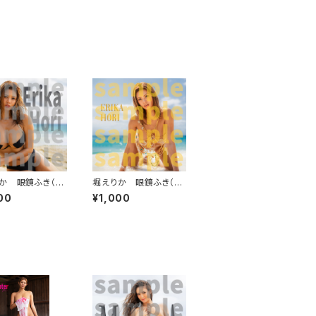
か 眼鏡ふき（ブ
堀えりか 眼鏡ふき（ニ
ビーチ）
ップレス）
00
¥1,000