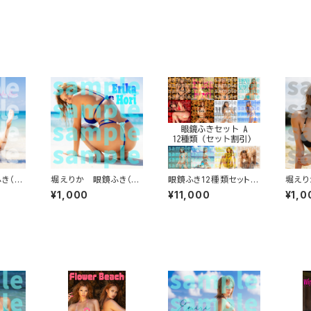
き（ピ
堀えりか 眼鏡ふき（ブ
眼鏡ふき12種類セット A
堀えり
ルーT）
【セット割引】
ラック
¥1,000
¥11,000
¥1,0