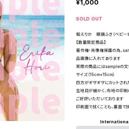
¥1,000
SOLD OUT
堀えりか 眼鏡ふき（ベビー
【数量限定商品】
著作権・肖像権保護の為、sa
品画像に入れてあります
実際の商品にはsampleの
サイズ（15cm×15cm）
四方がギザギザにカットされ
生地目が細かく、布地の印刷
ご好評いただいております
印刷面で拭くことも、裏面で
Internationa