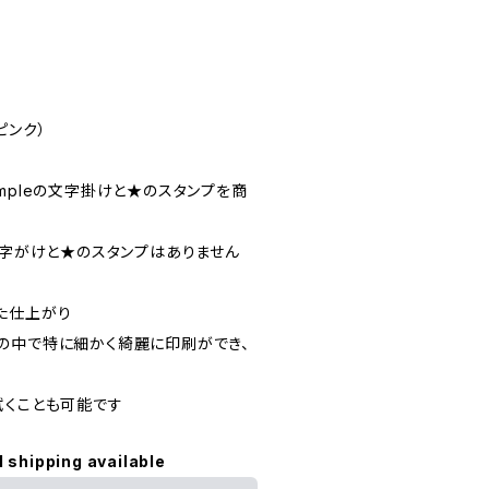
ピンク）
mpleの文字掛けと★のスタンプを商
文字がけと★のスタンプはありません
た仕上がり
の中で特に細かく綺麗に印刷ができ、
拭くことも可能です
l shipping available