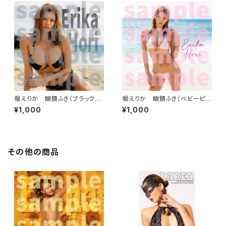
堀えりか 眼鏡ふき（ブラックビ
堀えりか 眼鏡ふき（ベビーピン
ーチ）
ク）
¥1,000
¥1,000
その他の商品