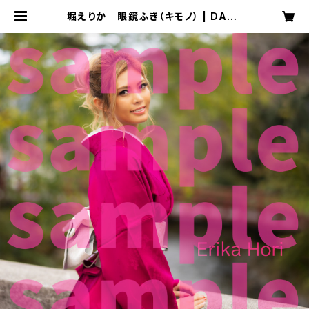
堀えりか 眼鏡ふき（キモノ） | DARE
A STUDIO