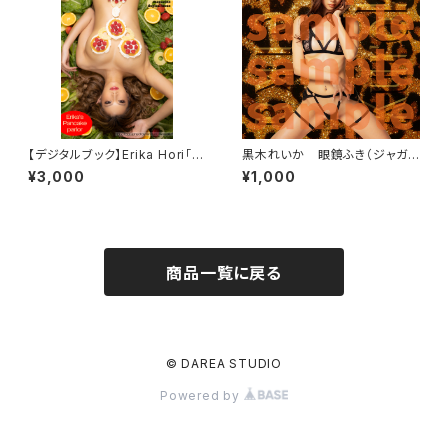
【デジタルブック】Erika Hori「Er
黒木れいか 眼鏡ふき（ジャガ
ika's Pancake Parlor」DARE
ー）
¥3,000
¥1,000
A dream factory magazine
商品一覧に戻る
© DAREA STUDIO
Powered by