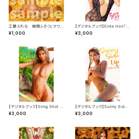
工藤えれな 眼鏡ふき（ヒマワ
【デジタルブック】Erika Hori「S
リ）
exy Cat」DAREA dream fact
¥1,000
¥3,000
ory magazine
【デジタルブック】Sling Shot D
【デジタルブック】Sunny Side
AREA Dream Factory Maga
Up DAREA Dream Factory
¥3,000
¥3,000
zine
Magazine