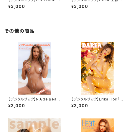
Dream Factory Magazine
れな DAREA Dream Factory
¥3,000
¥3,000
Magazine
その他の商品
【デジタルブック】N★de Beac
【デジタルブック】Erika Hori「C
h 工藤えれな DAREA Dream
hristmas」DAREA dream fa
¥3,000
¥3,000
Factory Magazine
ctory magazine