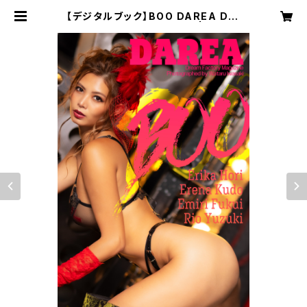
【デジタルブック】BOO DAREA Dre
am Factory Magazine | DARE
A STUDIO