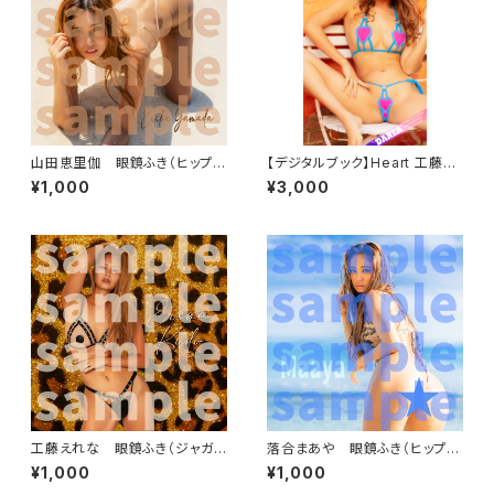
山田恵里伽 眼鏡ふき（ヒップサ
【デジタルブック】Heart 工藤え
ンド）
れな DAREA Dream Factory
¥1,000
¥3,000
Magazine
工藤えれな 眼鏡ふき（ジャガ
落合まあや 眼鏡ふき（ヒップビ
ー）
ーチ）
¥1,000
¥1,000