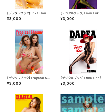
【デジタルブック】Erika Hori「C
【デジタルブック】Emiri Fukui
hristmas」DAREA dream fa
「SPIKE ROCK」DAREA drea
¥3,000
¥3,000
ctory magazine
m factory magazine
【デジタルブック】Tropical Sho
【デジタルブック】Erika Hori「Ti
wer DAREA Dream Factory
ght Red」DAREA dream fac
¥3,000
¥3,000
Magazine
tory magazine