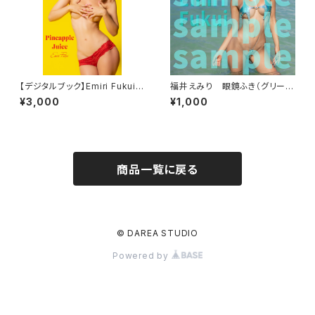
【デジタルブック】Emiri Fukui
福井えみり 眼鏡ふき（グリーン
「Pineapple Juice」DAREA d
スター）
¥3,000
¥1,000
ream factory magazine
商品一覧に戻る
© DAREA STUDIO
Powered by