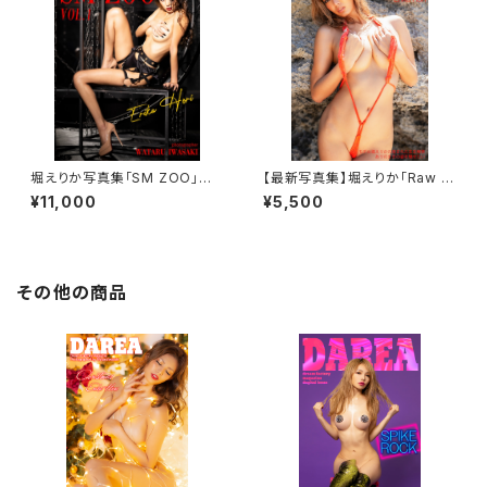
堀えりか写真集「SM ZOO」プ
【最新写真集】堀えりか「Raw S
レミアムハードカバーブック
kin」
¥11,000
¥5,500
その他の商品