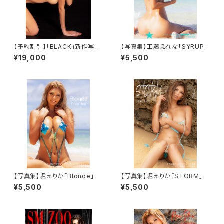
【予約割引】「BLACK」新作写真
【写真集】工藤えれな「SYRUP」
集（増刷）
¥19,000
¥5,500
【写真集】堀えりか「Blonde」
【写真集】堀えりか「STORM」
¥5,500
¥5,500