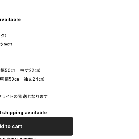
available
ック）
ャツ生地
幅50㎝ 袖丈22㎝）
肩幅53㎝ 袖丈24㎝）
クライトの発送となります
l shipping available
d to cart