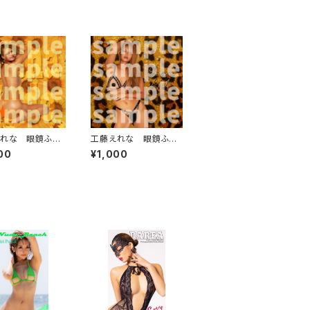
れな 眼鏡ふき
工藤えれな 眼鏡ふき
ワリ）
（ジャガー）
00
¥1,000