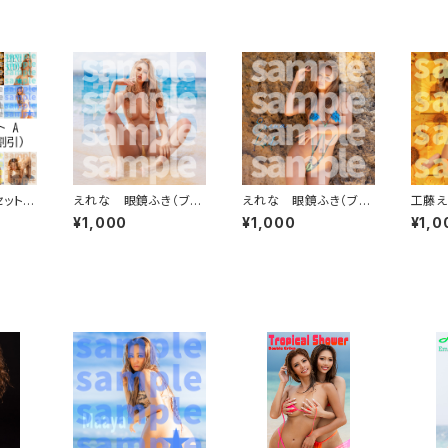
ット A
えれな 眼鏡ふき（ブル
えれな 眼鏡ふき（ブラ
工藤え
ー）
ウン）
（ヒマ
¥1,000
¥1,000
¥1,0