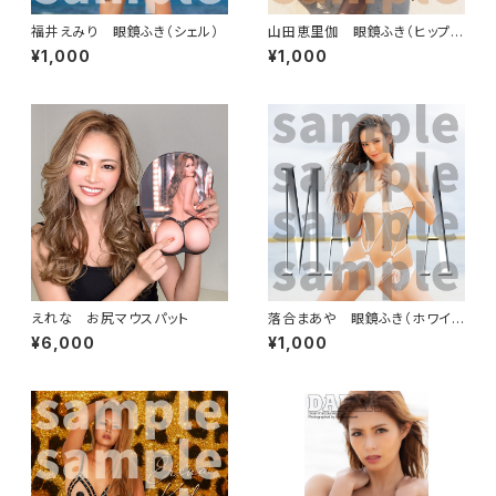
福井えみり 眼鏡ふき（シェル）
山田恵里伽 眼鏡ふき（ヒップサ
ンド）
¥1,000
¥1,000
えれな お尻マウスパット
落合まあや 眼鏡ふき（ホワイト
ビーチ）
¥6,000
¥1,000