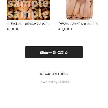
工藤えれな 眼鏡ふき（ジャガ
【デジタルブック】N★DE BEAC
ー）
H DAREA Dream Factory M
¥1,000
¥3,000
agazine
商品一覧に戻る
© DAREA STUDIO
Powered by