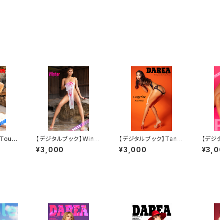
Touc
【デジタルブック】Winte
【デジタルブック】Tang
【デジ
 Drea
r DAREA Dream Fact
erine DAREA Dream
DARE
¥3,000
¥3,000
¥3,
azin
ory Magazine
Factory Magazine
ry Ma