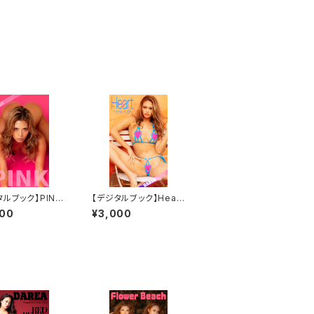
タルブック】PINK
【デジタルブック】Heart
A Dream Facto
工藤えれな DAREA Dr
000
¥3,000
gazine
eam Factory Magaz
ine