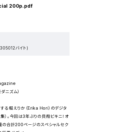
cial 200p.pdf
305012バイト)
agazine
」（モダニズム）
堀えりか（Erika Hori）のデジタ
集）。今回は3年ぶりの貝殻ビキニ！オ
量の合計200ページのスペシャルセク