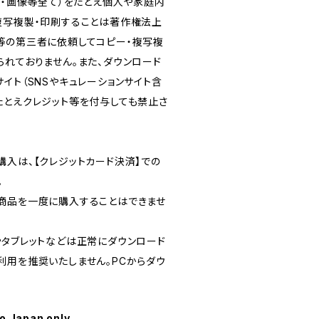
画・画像等全て）をたとえ個人や家庭内
複写複製・印刷することは著作権法上
等の第三者に依頼してコピー・複写複
られておりません。また、ダウンロード
イト（SNSやキュレーションサイト含
たとえクレジット等を付与しても禁止さ
購入は、【クレジットカード決済】での
。
商品を一度に購入することはできませ
やタブレットなどは正常にダウンロード
利用を推奨いたしません。PCからダウ
to Japan only