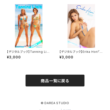
【デジタルブック】Tanning Limi
【デジタルブック】Erika Hori「R
t DAREA Dream Factory Ma
OOM」
¥3,000
¥3,000
gazine
商品一覧に戻る
© DAREA STUDIO