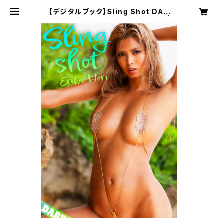
【デジタルブック】Sling Shot DAR
EA Dream Factory Magazine |
DAREA STUDIO