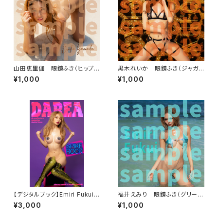
山田恵里伽 眼鏡ふき（ヒップサ
黒木れいか 眼鏡ふき（ジャガ
ンド）
ー）
¥1,000
¥1,000
【デジタルブック】Emiri Fukui
福井えみり 眼鏡ふき（グリーン
「SPIKE ROCK」DAREA drea
スター）
¥3,000
¥1,000
m factory magazine